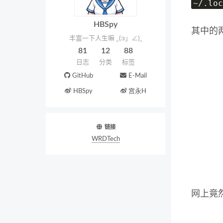
~/.loc
HBSpy
其中的
丰富一下人生嘛 _(:з」∠)_
81
12
88
日志
分类
标签
GitHub
E-Mail
HBSpy
宫永H
链接
WRDTech
网上竟