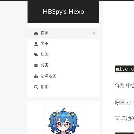
HBSpy's Hexo
首页
关于
标签
分类
mise u
站点地图
详细中含
搜索
原因为 m
可手动