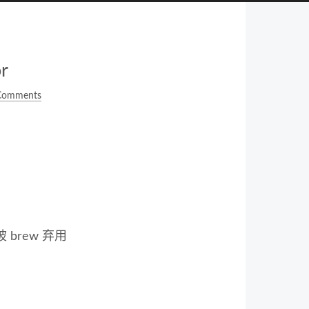
r
Comments
 brew 弃用